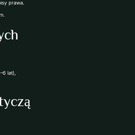
isy prawa.
m.
ych
6 lat),
tyczą