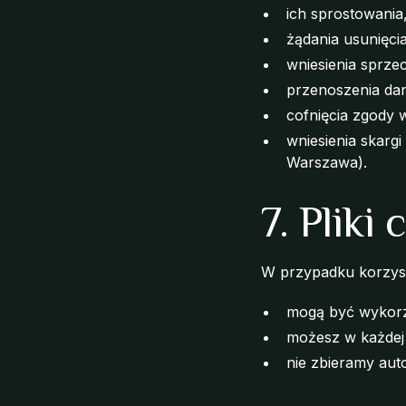
ich sprostowania
żądania usunięci
wniesienia sprze
przenoszenia dany
cofnięcia zgody
wniesienia skarg
Warszawa).
7. Pliki
W przypadku korzyst
mogą być wykorzy
możesz w każdej 
nie zbieramy au