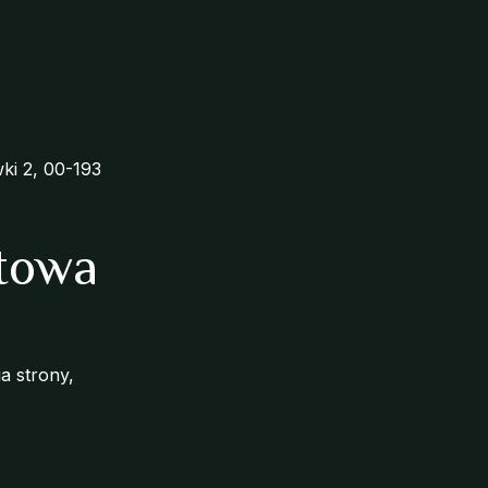
ki 2, 00-193
etowa
a strony,