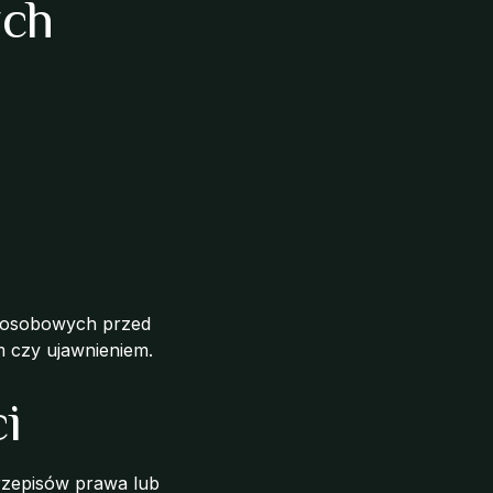
ych
h osobowych przed
 czy ujawnieniem.
i
przepisów prawa lub