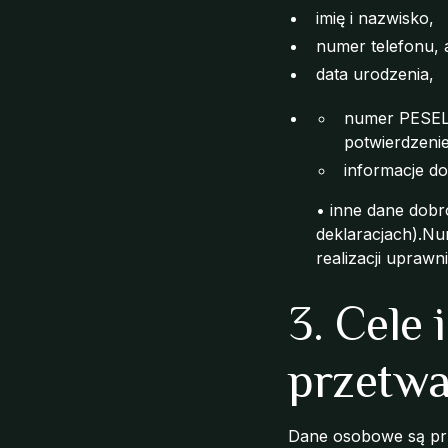
imię i nazwisko,
numer telefonu, 
data urodzenia,
numer PESEL 
potwierdzenie
informacje d
• inne dane dobr
deklaracjach).Nu
realizacji upraw
3. Cele
przetwa
Dane osobowe są pr