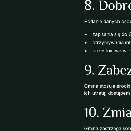
8. Dobr
Podanie danych osob
zapisania się do
otrzymywania inf
uczestnictwa w ż
9. Zabe
Gmina stosuje środk
ich utratą, dostępe
10. Zmi
Gmina zastrzega sobi