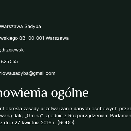
 Warszawa Sadyba
owskiego 8B, 00-001 Warszawa
drzejewski
 825 555
niowa.sadyba@gmail.com
anowienia ogólne
ment określa zasady przetwarzania danych osobowych pr
aną dalej „Gminą”, zgodnie z Rozporządzeniem Parlament
 dnia 27 kwietnia 2016 r. (RODO).