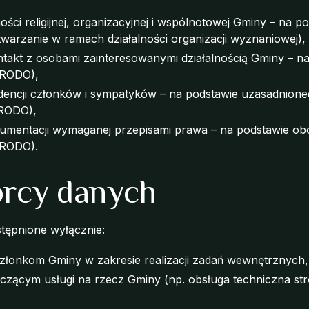
ności religijnej, organizacyjnej i wspólnotowej Gminy – na po
etwarzanie w ramach działalności organizacji wyznaniowej),
ntakt z osobami zainteresowanymi działalnością Gminy – n
 a RODO),
encji członków i sympatyków – na podstawie uzasadnione
 f RODO),
umentacji wymaganej przepisami prawa – na podstawie o
 c RODO).
orcy danych
tępnione wyłącznie:
łonkom Gminy w zakresie realizacji zadań wewnętrznych,
zącym usługi na rzecz Gminy (np. obsługa techniczna str